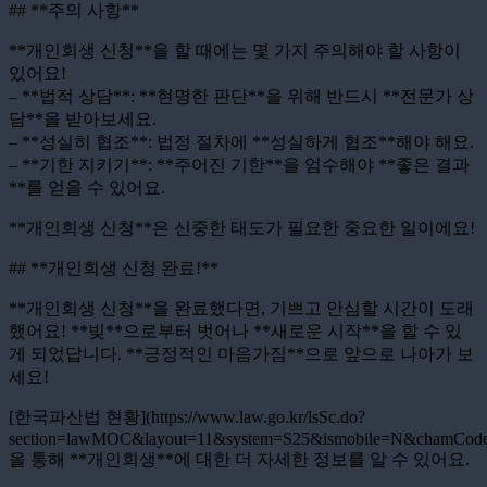
## **주의 사항**
**개인회생 신청**을 할 때에는 몇 가지 주의해야 할 사항이
있어요!
– **법적 상담**: **현명한 판단**을 위해 반드시 **전문가 상
담**을 받아보세요.
– **성실히 협조**: 법정 절차에 **성실하게 협조**해야 해요.
– **기한 지키기**: **주어진 기한**을 엄수해야 **좋은 결과
**를 얻을 수 있어요.
**개인회생 신청**은 신중한 태도가 필요한 중요한 일이에요!
## **개인회생 신청 완료!**
**개인회생 신청**을 완료했다면, 기쁘고 안심할 시간이 도래
했어요! **빚**으로부터 벗어나 **새로운 시작**을 할 수 있
게 되었답니다. **긍정적인 마음가짐**으로 앞으로 나아가 보
세요!
[한국파산법 현황](https://www.law.go.kr/lsSc.do?
section=lawMOC&layout=11&system=S25&ismobile=N&chamCode
을 통해 **개인회생**에 대한 더 자세한 정보를 알 수 있어요.